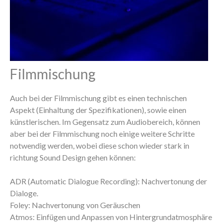
Filmmischung
Auch bei der Filmmischung gibt es einen technischen
Aspekt (Einhaltung der Spezifikationen), sowie einen
künstlerischen. Im Gegensatz zum Audiobereich, können
aber bei der Filmmischung noch einige weitere Schritte
notwendig werden, wobei diese schon wieder stark in
richtung Sound Design gehen können:
ADR (Automatic Dialogue Recording): Nachvertonung der
Dialoge.
Foley: Nachvertonung von Geräuschen
Atmos: Einfügen und Anpassen von Hintergrundatmosphäre